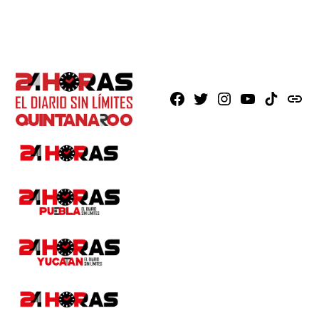
Facebook
X
Instagram
Youtube
TikTok
issuu