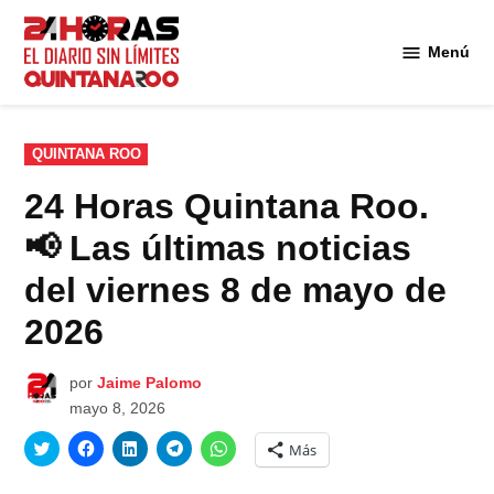
Saltar
al
Menú
Diario 24
contenido
Horas
Quintana
Roo
PUBLICADO
QUINTANA ROO
EN
24 Horas Quintana Roo.
📢 Las últimas noticias
del viernes 8 de mayo de
2026
por
Jaime Palomo
mayo 8, 2026
Haz
Haz
Haz
Haz
Haz
Más
clic
clic
clic
clic
clic
para
para
para
para
para
compartir
compartir
compartir
compartir
compartir