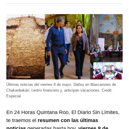
en
en
en
en
en
Twitter
Facebook
LinkedIn
Telegram
WhatsApp
(Se
(Se
(Se
(Se
(Se
abre
abre
abre
abre
abre
en
en
en
en
en
una
una
una
una
una
ventana
ventana
ventana
ventana
ventana
nueva)
nueva)
nueva)
nueva)
nueva)
Últimas noticias del viernes 8 de mayo. Daños en Mascarones de
Chakanbakán; centro financiero y, anticipan vacaciones.
Credit:
Especial
En 24 Horas Quintana Roo, El Diario Sin Límites,
te traemos el
resumen con las últimas
noticias
generadas hasta hoy,
viernes 8 de