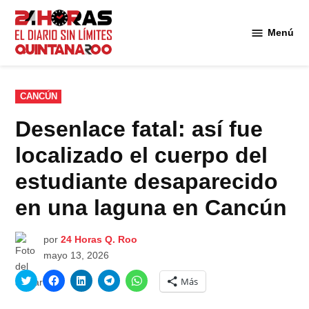
Saltar
al
Menú
Diario 24
contenido
Horas
Quintana
Roo
PUBLICADO
CANCÚN
EN
Desenlace fatal: así fue
localizado el cuerpo del
estudiante desaparecido
en una laguna en Cancún
por
24 Horas Q. Roo
mayo 13, 2026
Haz
Haz
Haz
Haz
Haz
Más
clic
clic
clic
clic
clic
para
para
para
para
para
compartir
compartir
compartir
compartir
compartir