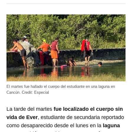
en
en
en
en
en
Twitter
Facebook
LinkedIn
Telegram
WhatsApp
(Se
(Se
(Se
(Se
(Se
abre
abre
abre
abre
abre
en
en
en
en
en
una
una
una
una
una
ventana
ventana
ventana
ventana
ventana
nueva)
nueva)
nueva)
nueva)
nueva)
El martes fue hallado el cuerpo del estudiante en una laguna en
Cancún.
Credit:
Especial
La tarde del martes
fue localizado el cuerpo sin
vida de Ever
, estudiante de secundaria reportado
como desaparecido desde el lunes en la
laguna