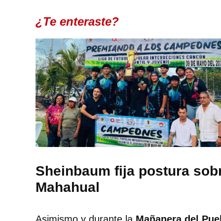
¿Te enteraste?
Sheinbaum fija postura sob
Mahahual
Asimismo y durante la
Mañanera del Pueb