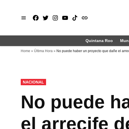
Saltar
al
Facebook
X
Instagram
Youtube
TikTok
issuu
contenido
Quintana Roo
Muni
Home
»
Última Hora
»
No puede haber un proyecto que dañe el arrec
PUBLICADO
NACIONAL
EN
No puede ha
el arrecife 