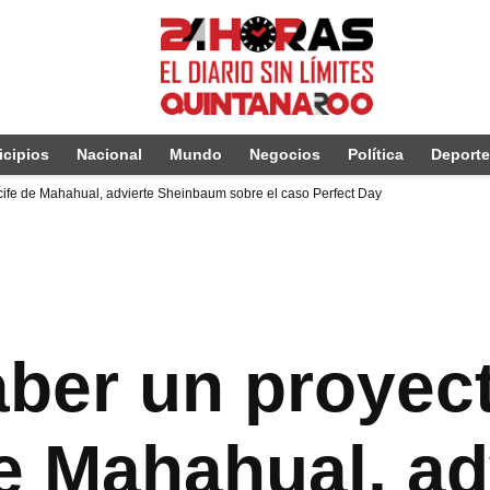
cipios
Nacional
Mundo
Negocios
Política
Deport
ife de Mahahual, advierte Sheinbaum sobre el caso Perfect Day
ber un proyec
de Mahahual, ad