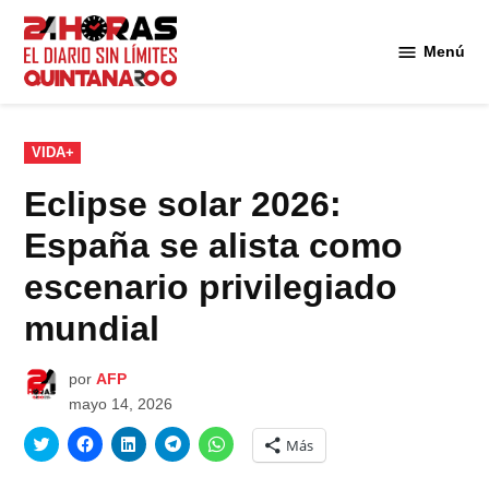
Saltar
al
Menú
Diario 24
contenido
Horas
Quintana
Roo
PUBLICADO
VIDA+
EN
Eclipse solar 2026:
España se alista como
escenario privilegiado
mundial
por
AFP
mayo 14, 2026
Haz
Haz
Haz
Haz
Haz
Más
clic
clic
clic
clic
clic
para
para
para
para
para
compartir
compartir
compartir
compartir
compartir