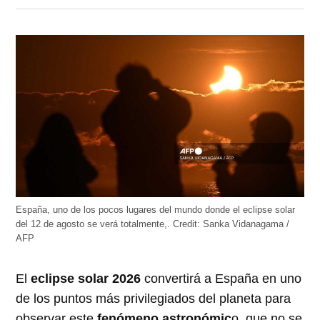
en
en
en
en
en
Twitter
Facebook
LinkedIn
Telegram
WhatsApp
(Se
(Se
(Se
(Se
(Se
abre
abre
abre
abre
abre
en
en
en
en
en
una
una
una
una
una
ventana
ventana
ventana
ventana
ventana
nueva)
nueva)
nueva)
nueva)
nueva)
España, uno de los pocos lugares del mundo donde el eclipse solar
del 12 de agosto se verá totalmente,.
Credit:
Sanka Vidanagama /
AFP
El
eclipse solar 2026
convertirá a España en uno
de los puntos más privilegiados del planeta para
observar este
fenómeno astronómic
o, que no se