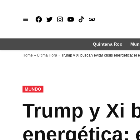
Saltar
al
Facebook
X
Instagram
Youtube
TikTok
issuu
contenido
Quintana Roo
Muni
Home
»
Última Hora
»
Trump y Xi buscan evitar crisis energética: el
PUBLICADO
MUNDO
EN
Trump y Xi b
energética: