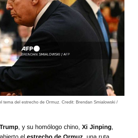
el tema del estrecho de Ormuz.
Credit:
Brendan Smialowski /
 Trump
, y su homólogo chino,
Xi Jinping
,
abierto el
estrecho de Ormuz
, una ruta