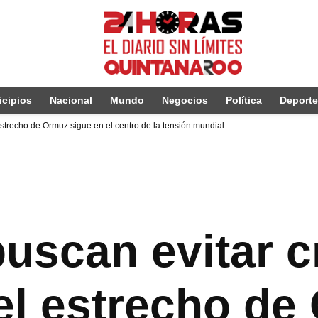
cipios
Nacional
Mundo
Negocios
Política
Deport
 estrecho de Ormuz sigue en el centro de la tensión mundial
uscan evitar c
 el estrecho d