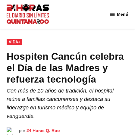
Saltar
al
Menú
Diario 24
contenido
Horas
Quintana
Roo
PUBLICADO
VIDA+
EN
Hospiten Cancún celebra
el Día de las Madres y
refuerza tecnología
Con más de 10 años de tradición, el hospital
reúne a familias cancunenses y destaca su
liderazgo en turismo médico y equipo de
vanguardia.
por
24 Horas Q. Roo