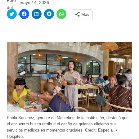
mayo 14, 2026
Haz
Haz
Haz
Haz
Haz
Más
clic
clic
clic
clic
clic
para
para
para
para
para
compartir
compartir
compartir
compartir
compartir
en
en
en
en
en
Twitter
Facebook
LinkedIn
Telegram
WhatsApp
(Se
(Se
(Se
(Se
(Se
abre
abre
abre
abre
abre
en
en
en
en
en
una
una
una
una
una
ventana
ventana
ventana
ventana
ventana
nueva)
nueva)
nueva)
nueva)
nueva)
Paola Sánchez, gerente de Marketing de la institución, destacó que
el encuentro busca retribuir el cariño de quienes eligieron sus
servicios médicos en momentos cruciales.
Credit:
Especial. /
Hospiten.