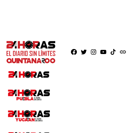
Facebook
X
Instagram
Youtube
TikTok
issuu