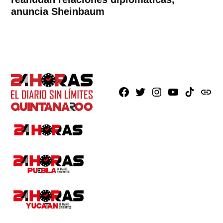
anuncia Sheinbaum
Facebook
X
Instagram
Youtube
TikTok
issuu