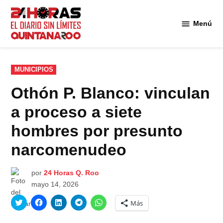
Saltar
al
Menú
Diario 24
contenido
Horas
Quintana
Roo
PUBLICADO
MUNICIPIOS
EN
Othón P. Blanco: vinculan
a proceso a siete
hombres por presunto
narcomenudeo
por
24 Horas Q. Roo
mayo 14, 2026
Haz
Haz
Haz
Haz
Haz
Más
clic
clic
clic
clic
clic
para
para
para
para
para
compartir
compartir
compartir
compartir
compartir