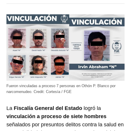
en
en
en
en
en
Twitter
Facebook
LinkedIn
Telegram
WhatsApp
(Se
(Se
(Se
(Se
(Se
abre
abre
abre
abre
abre
en
en
en
en
en
una
una
una
una
una
ventana
ventana
ventana
ventana
ventana
nueva)
nueva)
nueva)
nueva)
nueva)
Fueron vinculadas a proceso 7 personas en Othón P. Blanco por
narcomenudeo.
Credit:
Cortesía / FGE
La
Fiscalía General del Estado
logró la
vinculación a proceso de siete hombres
señalados
por presuntos delitos contra la salud en