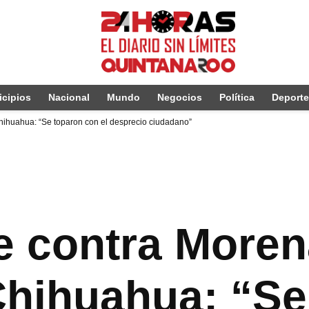
cipios
Nacional
Mundo
Negocios
Política
Deport
hihuahua: “Se toparon con el desprecio ciudadano”
e contra Moren
hihuahua: “Se