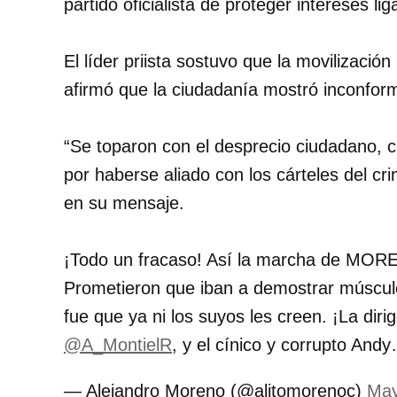
partido oficialista de proteger intereses l
El líder priista sostuvo que la movilización
afirmó que la ciudadanía mostró inconformi
“Se toparon con el desprecio ciudadano, c
por haberse aliado con los cárteles del c
en su mensaje.
¡Todo un fracaso! Así la marcha de MOREN
Prometieron que iban a demostrar músculo
fue que ya ni los suyos les creen. ¡La di
@A_MontielR
, y el cínico y corrupto An
— Alejandro Moreno (@alitomorenoc)
May