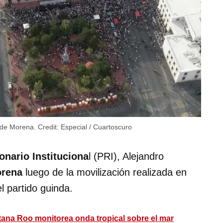
a de Morena.
Credit:
Especial / Cuartoscuro
onario Instituciona
l (PRI), Alejandro
Morena
luego de la movilización realizada en
l partido guinda.
ntana Roo monitorea onda tropical sobre el mar