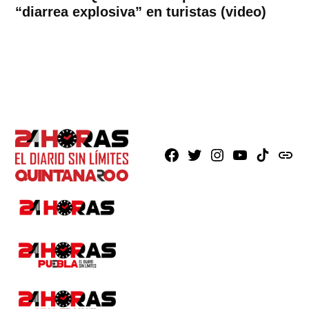
“diarrea explosiva” en turistas (video)
Facebook
X
Instagram
Youtube
TikTok
issuu