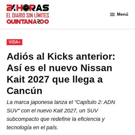
Saltar
al
Menú
Diario 24
contenido
Horas
Quintana
Roo
PUBLICADO
VIDA+
EN
Adiós al Kicks anterior:
Así es el nuevo Nissan
Kait 2027 que llega a
Cancún
La marca japonesa lanza el "Capítulo 2: ADN
SUV" con el nuevo Kait 2027, un SUV
subcompacto que redefine la eficiencia y
tecnología en el país.