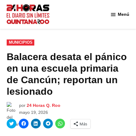
Saltar
al
Menú
Diario 24
contenido
Horas
Quintana
Roo
PUBLICADO
MUNICIPIOS
EN
Balacera desata el pánico
en una escuela primaria
de Cancún; reportan un
lesionado
por
24 Horas Q. Roo
mayo 19, 2026
Haz
Haz
Haz
Haz
Haz
Más
clic
clic
clic
clic
clic
para
para
para
para
para
compartir
compartir
compartir
compartir
compartir