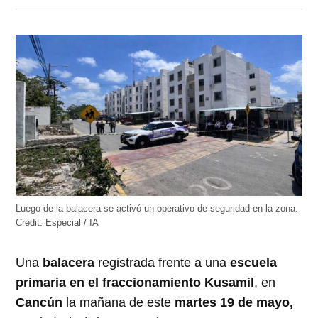
en
en
en
en
en
Twitter
Facebook
LinkedIn
Telegram
WhatsApp
(Se
(Se
(Se
(Se
(Se
abre
abre
abre
abre
abre
en
en
en
en
en
una
una
una
una
una
ventana
ventana
ventana
ventana
ventana
nueva)
nueva)
nueva)
nueva)
nueva)
Luego de la balacera se activó un operativo de seguridad en la zona.
Credit:
Especial / IA
Una
balacera
registrada frente a una
escuela
primaria en el fraccionamiento Kusamil
, en
Cancún
la mañana de este
martes 19 de mayo,