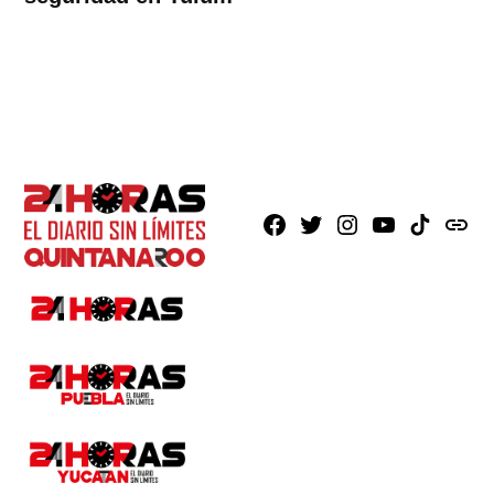
Facebook
X
Instagram
Youtube
TikTok
issuu