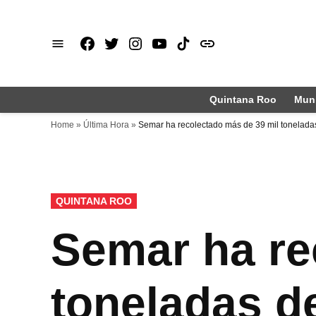
Saltar
al
Facebook
X
Instagram
Youtube
TikTok
issuu
contenido
Quintana Roo
Muni
Home
»
Última Hora
»
Semar ha recolectado más de 39 mil tonelada
PUBLICADO
QUINTANA ROO
EN
Semar ha re
toneladas d