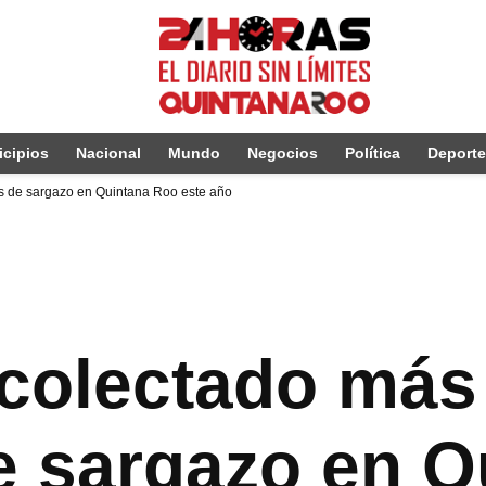
cipios
Nacional
Mundo
Negocios
Política
Deport
s de sargazo en Quintana Roo este año
colectado más 
e sargazo en Q