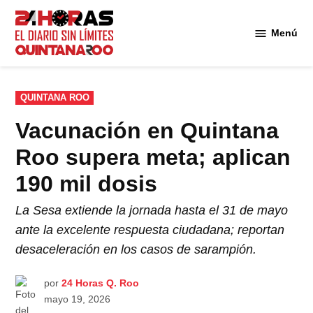
Saltar
al
Menú
Diario 24
contenido
Horas
Quintana
Roo
PUBLICADO
QUINTANA ROO
EN
Vacunación en Quintana
Roo supera meta; aplican
190 mil dosis
La Sesa extiende la jornada hasta el 31 de mayo
ante la excelente respuesta ciudadana; reportan
desaceleración en los casos de sarampión.
por
24 Horas Q. Roo
mayo 19, 2026