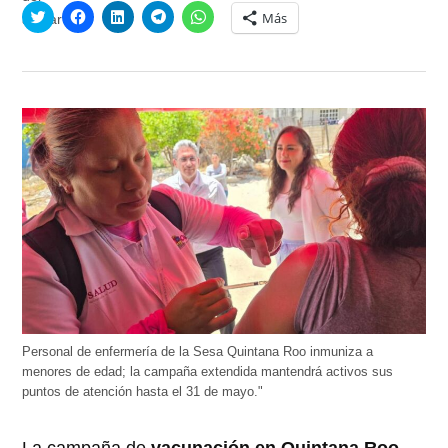
Haz
Haz
Haz
Haz
Haz
Más
clic
clic
clic
clic
clic
para
para
para
para
para
compartir
compartir
compartir
compartir
compartir
en
en
en
en
en
Twitter
Facebook
LinkedIn
Telegram
WhatsApp
(Se
(Se
(Se
(Se
(Se
abre
abre
abre
abre
abre
en
en
en
en
en
una
una
una
una
una
ventana
ventana
ventana
ventana
ventana
nueva)
nueva)
nueva)
nueva)
nueva)
Personal de enfermería de la Sesa Quintana Roo inmuniza a
menores de edad; la campaña extendida mantendrá activos sus
puntos de atención hasta el 31 de mayo."