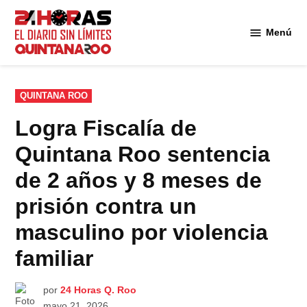
Saltar
al
Menú
Diario 24
contenido
Horas
Quintana
Roo
PUBLICADO
QUINTANA ROO
EN
Logra Fiscalía de
Quintana Roo sentencia
de 2 años y 8 meses de
prisión contra un
masculino por violencia
familiar
por
24 Horas Q. Roo
mayo 21, 2026