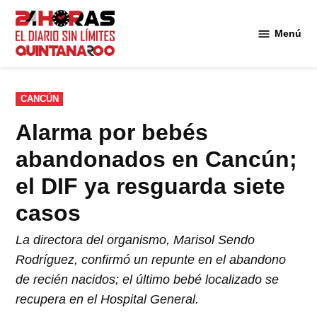
Saltar
al
Menú
Diario 24
contenido
Horas
Quintana
Roo
PUBLICADO
CANCÚN
EN
Alarma por bebés
abandonados en Cancún;
el DIF ya resguarda siete
casos
La directora del organismo, Marisol Sendo
Rodríguez, confirmó un repunte en el abandono
de recién nacidos; el último bebé localizado se
recupera en el Hospital General.