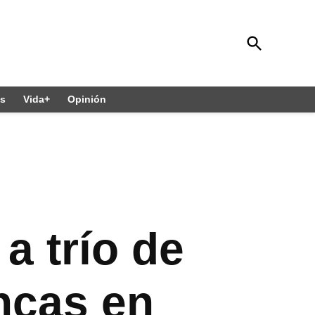
Open
Diario 24 Horas Quintana Roo
Search
El diario sin límites
es
Vida+
Opinión
a trío de
ncas en