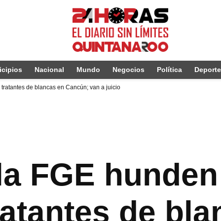
cipios
Nacional
Mundo
Negocios
Política
Deport
tratantes de blancas en Cancún; van a juicio
la FGE hunden 
ratantes de bla