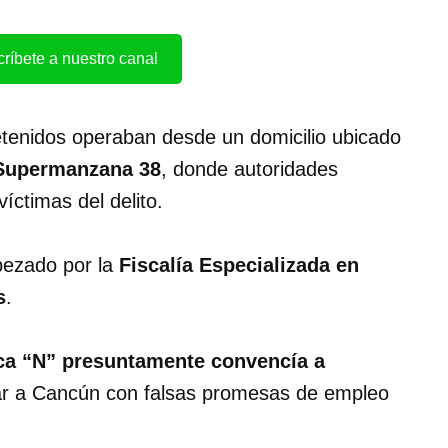
ríbete a nuestro canal
etenidos operaban desde un domicilio ubicado
a Supermanzana 38
, donde autoridades
íctimas del delito.
bezado por la
Fiscalía Especializada en
s
.
ca “N” presuntamente convencía a
jar a Cancún con falsas promesas de empleo