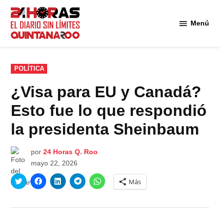
Saltar
al
Menú
Diario 24
contenido
Horas
Quintana
Roo
PUBLICADO
POLÍTICA
EN
¿Visa para EU y Canadá?
Esto fue lo que respondió
la presidenta Sheinbaum
por
24 Horas Q. Roo
mayo 22, 2026
Haz
Haz
Haz
Haz
Haz
Más
clic
clic
clic
clic
clic
para
para
para
para
para
compartir
compartir
compartir
compartir
compartir
en
en
en
en
en
Twitter
Facebook
LinkedIn
Telegram
WhatsApp
(Se
(Se
(Se
(Se
(Se