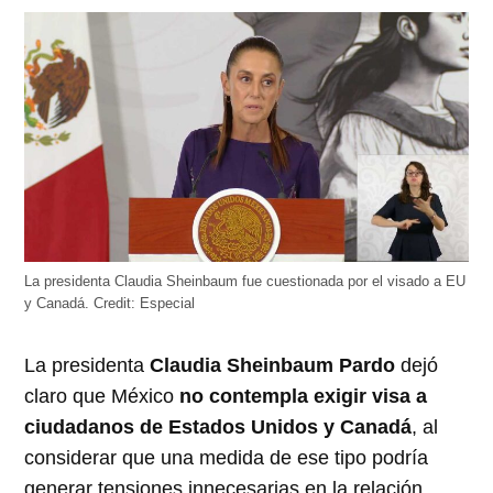
abre
abre
abre
abre
abre
en
en
en
en
en
una
una
una
una
una
ventana
ventana
ventana
ventana
ventana
nueva)
nueva)
nueva)
nueva)
nueva)
La presidenta Claudia Sheinbaum fue cuestionada por el visado a EU
y Canadá.
Credit:
Especial
La presidenta
Claudia Sheinbaum Pardo
dejó
claro que México
no contempla exigir visa a
ciudadanos de Estados Unidos y Canadá
, al
considerar que una medida de ese tipo podría
generar tensiones innecesarias en la relación