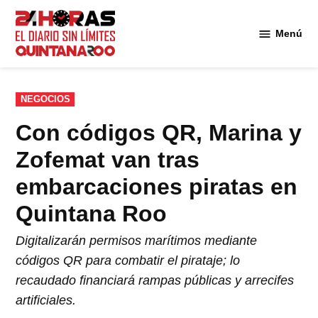
Saltar
al
Menú
Diario 24
contenido
Horas
Quintana
Roo
PUBLICADO
NEGOCIOS
EN
Con códigos QR, Marina y
Zofemat van tras
embarcaciones piratas en
Quintana Roo
Digitalizarán permisos marítimos mediante
códigos QR para combatir el pirataje; lo
recaudado financiará rampas públicas y arrecifes
artificiales.