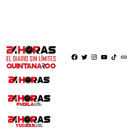
Facebook
X
Instagram
Youtube
TikTok
issuu