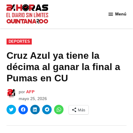
Saltar
al
Menú
Diario 24
contenido
Horas
Quintana
Roo
PUBLICADO
DEPORTES
EN
Cruz Azul ya tiene la
décima al ganar la final a
Pumas en CU
por
AFP
mayo 25, 2026
Haz
Haz
Haz
Haz
Haz
Más
clic
clic
clic
clic
clic
para
para
para
para
para
compartir
compartir
compartir
compartir
compartir
en
en
en
en
en
Twitter
Facebook
LinkedIn
Telegram
WhatsApp
(Se
(Se
(Se
(Se
(Se