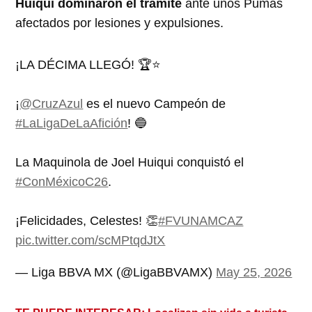
Huiqui dominaron el trámite
ante unos Pumas
afectados por lesiones y expulsiones.
¡LA DÉCIMA LLEGÓ! 🏆⭐️
¡
@CruzAzul
es el nuevo Campeón de
#LaLigaDeLaAfición
! 🔵
La Maquinola de Joel Huiqui conquistó el
#ConMéxicoC26
.
¡Felicidades, Celestes! 👏
#FVUNAMCAZ
pic.twitter.com/scMPtqdJtX
— Liga BBVA MX (@LigaBBVAMX)
May 25, 2026