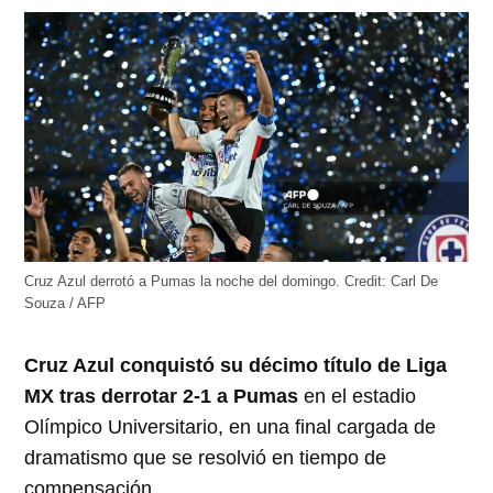
abre
abre
abre
abre
abre
en
en
en
en
en
una
una
una
una
una
ventana
ventana
ventana
ventana
ventana
nueva)
nueva)
nueva)
nueva)
nueva)
Cruz Azul derrotó a Pumas la noche del domingo.
Credit:
Carl De
Souza / AFP
Cruz Azul conquistó su décimo título de Liga
MX tras derrotar 2-1 a Pumas
en el estadio
Olímpico Universitario, en una final cargada de
dramatismo que se resolvió en tiempo de
compensación.