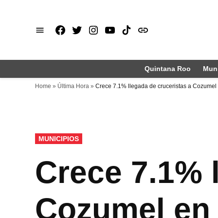
Saltar
al
Facebook
X
Instagram
Youtube
TikTok
issuu
contenido
Quintana Roo
Muni
Home
»
Última Hora
»
Crece 7.1% llegada de cruceristas a Cozumel 
PUBLICADO
MUNICIPIOS
EN
Crece 7.1% l
Cozumel en 