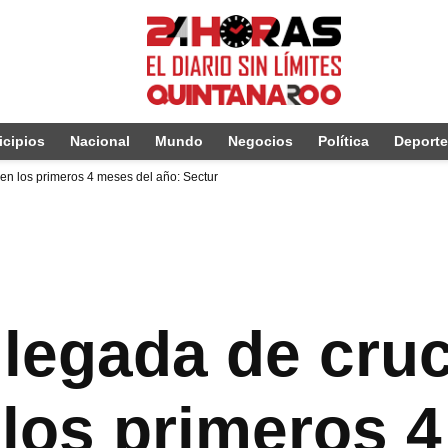
cipios
Nacional
Mundo
Negocios
Política
Deport
en los primeros 4 meses del año: Sectur
legada de cruc
los primeros 4