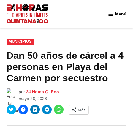
Saltar
al
Menú
Diario 24
contenido
Horas
Quintana
Roo
PUBLICADO
MUNICIPIOS
EN
Dan 50 años de cárcel a 4
personas en Playa del
Carmen por secuestro
por
24 Horas Q. Roo
mayo 26, 2026
Haz
Haz
Haz
Haz
Haz
Más
clic
clic
clic
clic
clic
para
para
para
para
para
compartir
compartir
compartir
compartir
compartir
en
en
en
en
en
Twitter
Facebook
LinkedIn
Telegram
WhatsApp
(Se
(Se
(Se
(Se
(Se