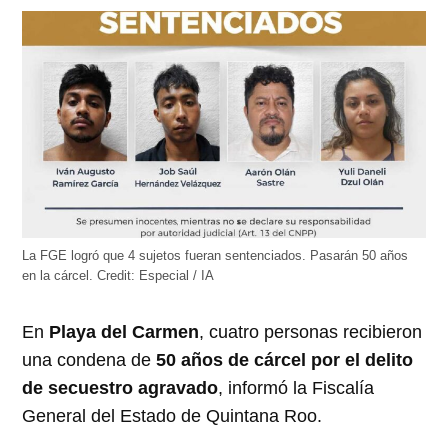
abre
abre
abre
abre
abre
en
en
en
en
en
una
una
una
una
una
ventana
ventana
ventana
ventana
ventana
nueva)
nueva)
nueva)
nueva)
nueva)
La FGE logró que 4 sujetos fueran sentenciados. Pasarán 50 años
en la cárcel.
Credit:
Especial / IA
En
Playa del Carmen
, cuatro personas recibieron
una condena de
50 años de cárcel por el delito
de secuestro agravado
, informó la Fiscalía
General del Estado de Quintana Roo.