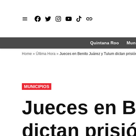
Saltar
al
Facebook
X
Instagram
Youtube
TikTok
issuu
contenido
Quintana Roo
Muni
Home
»
Última Hora
»
Jueces en Benito Juárez y Tulum dictan prisió
PUBLICADO
MUNICIPIOS
EN
Jueces en B
dictan prisi