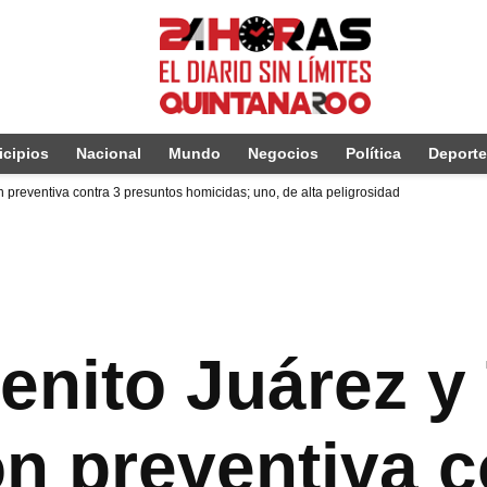
cipios
Nacional
Mundo
Negocios
Política
Deport
n preventiva contra 3 presuntos homicidas; uno, de alta peligrosidad
enito Juárez y
ón preventiva c