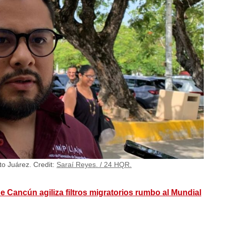
ito Juárez.
Credit:
Saraí Reyes. / 24 HQR.
e Cancún agiliza filtros migratorios rumbo al Mundial