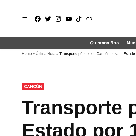
Saltar
al
Facebook
X
Instagram
Youtube
TikTok
issuu
contenido
Quintana Roo
Muni
Home
»
Última Hora
»
Transporte público en Cancún pasa al Estado
PUBLICADO
CANCÚN
EN
Transporte 
Estado por 