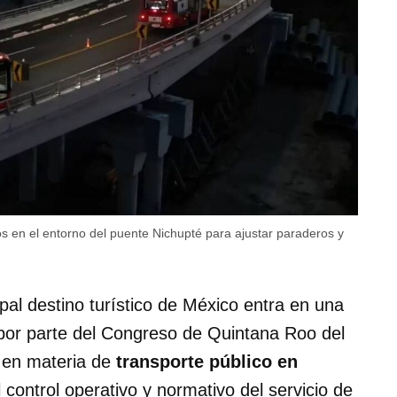
 en el entorno del puente Nichupté para ajustar paraderos y
pal destino turístico de México entra en una
 por parte del Congreso de Quintana Roo del
s en materia de
transporte público en
 control operativo y normativo del servicio de