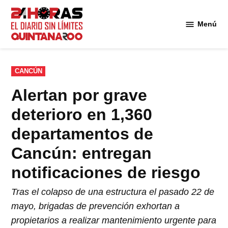
Saltar
al
Menú
Diario 24
contenido
Horas
Quintana
Roo
PUBLICADO
CANCÚN
EN
Alertan por grave
deterioro en 1,360
departamentos de
Cancún: entregan
notificaciones de riesgo
Tras el colapso de una estructura el pasado 22 de
mayo, brigadas de prevención exhortan a
propietarios a realizar mantenimiento urgente para