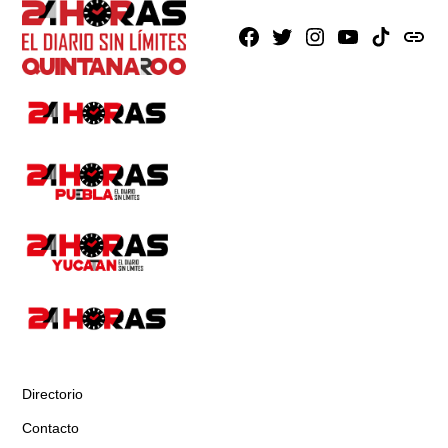
Facebook
X
Instagram
Youtube
TikTok
issuu
Directorio
Contacto