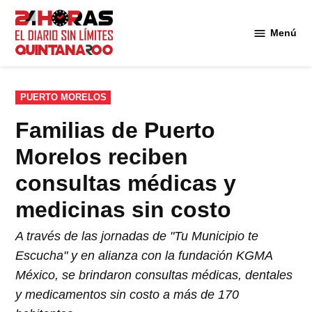
Saltar
al
Menú
Diario 24
contenido
Horas
Quintana
Roo
PUBLICADO
PUERTO MORELOS
EN
Familias de Puerto
Morelos reciben
consultas médicas y
medicinas sin costo
A través de las jornadas de "Tu Municipio te
Escucha" y en alianza con la fundación KGMA
México, se brindaron consultas médicas, dentales
y medicamentos sin costo a más de 170