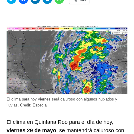
clic
clic
clic
clic
clic
para
para
para
para
para
compartir
compartir
compartir
compartir
compartir
en
en
en
en
en
Twitter
Facebook
LinkedIn
Telegram
WhatsApp
(Se
(Se
(Se
(Se
(Se
abre
abre
abre
abre
abre
en
en
en
en
en
una
una
una
una
una
ventana
ventana
ventana
ventana
ventana
nueva)
nueva)
nueva)
nueva)
nueva)
El clima para hoy viernes será caluroso con algunos nublados y
lluvias.
Credit:
Especial
El clima en Quintana Roo para el día de hoy,
viernes 29 de mayo
, se mantendrá caluroso con