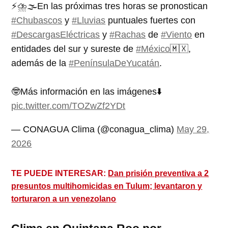
⚡️⛈️🌫️En las próximas tres horas se pronostican
#Chubascos
y
#Lluvias
puntuales fuertes con
#DescargasEléctricas
y
#Rachas
de
#Viento
en
entidades del sur y sureste de
#México
🇲🇽,
además de la
#PenínsulaDeYucatán
.
🤓Más información en las imágenes⬇️
pic.twitter.com/TOZwZf2YDt
— CONAGUA Clima (@conagua_clima)
May 29,
2026
TE PUEDE INTERESAR:
Dan prisión preventiva a 2
presuntos multihomicidas en Tulum; levantaron y
torturaron a un venezolano