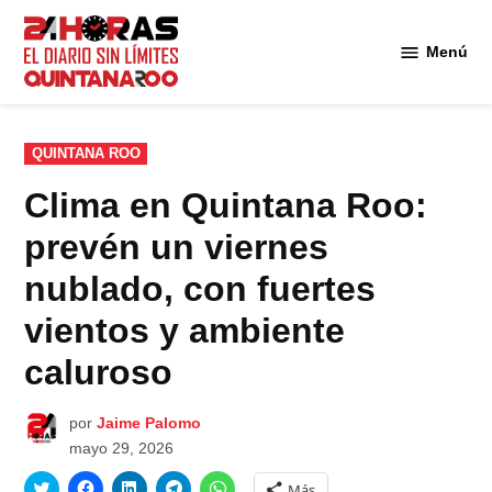
Saltar
al
Menú
Diario 24
contenido
Horas
Quintana
Roo
PUBLICADO
QUINTANA ROO
EN
Clima en Quintana Roo:
prevén un viernes
nublado, con fuertes
vientos y ambiente
caluroso
por
Jaime Palomo
mayo 29, 2026
Haz
Haz
Haz
Haz
Haz
Más