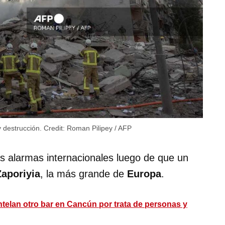
y destrucción.
Credit:
Roman Pilipey / AFP
s alarmas internacionales luego de que un
Zaporiyia
, la más grande de
Europa
.
telan otro bar en Cancún por trata de personas y