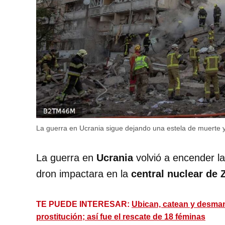
La guerra en Ucrania sigue dejando una estela de muerte 
La guerra en
Ucrania
volvió a encender la
dron impactara en la
central nuclear de 
TE PUEDE INTERESAR:
Ubican, catean y desman
prostitución; así fue el rescate de 18 féminas