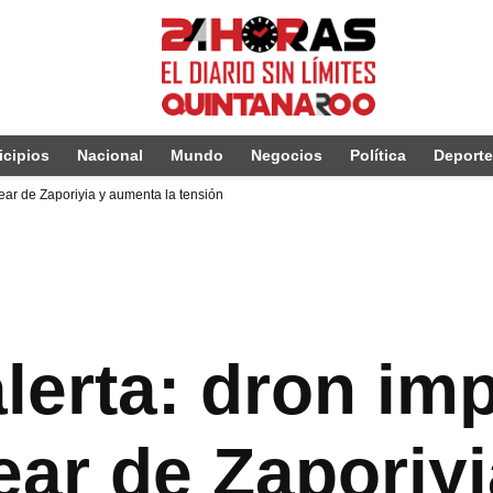
cipios
Nacional
Mundo
Negocios
Política
Deport
lear de Zaporiyia y aumenta la tensión
lerta: dron imp
lear de Zaporiy