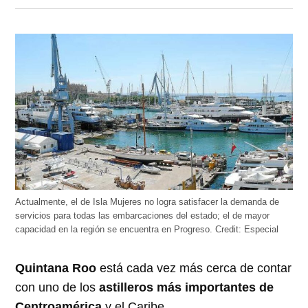
en
en
en
en
en
Twitter
Facebook
LinkedIn
Telegram
WhatsApp
(Se
(Se
(Se
(Se
(Se
abre
abre
abre
abre
abre
en
en
en
en
en
una
una
una
una
una
ventana
ventana
ventana
ventana
ventana
nueva)
nueva)
nueva)
nueva)
nueva)
Actualmente, el de Isla Mujeres no logra satisfacer la demanda de
servicios para todas las embarcaciones del estado; el de mayor
capacidad en la región se encuentra en Progreso.
Credit:
Especial
Quintana Roo
está cada vez más cerca de contar
con uno de los
astilleros más importantes de
Centroamérica
y el Caribe.