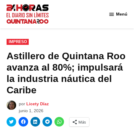
Saltar
al
Menú
Diario 24
contenido
Horas
Quintana
Roo
PUBLICADO
IMPRESO
EN
Astillero de Quintana Roo
avanza al 80%; impulsará
la industria náutica del
Caribe
por
Licety Díaz
junio 1, 2026
Haz
Haz
Haz
Haz
Haz
Más
clic
clic
clic
clic
clic
para
para
para
para
para
compartir
compartir
compartir
compartir
compartir