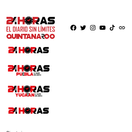
Facebook
X
Instagram
Youtube
TikTok
issuu