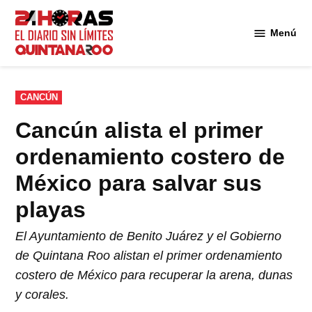
Saltar
al
Menú
Diario 24
contenido
Horas
Quintana
Roo
PUBLICADO
CANCÚN
EN
Cancún alista el primer
ordenamiento costero de
México para salvar sus
playas
El Ayuntamiento de Benito Juárez y el Gobierno
de Quintana Roo alistan el primer ordenamiento
costero de México para recuperar la arena, dunas
y corales.