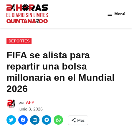
Saltar
al
Menú
Diario 24
contenido
Horas
Quintana
Roo
PUBLICADO
DEPORTES
EN
FIFA se alista para
repartir una bolsa
millonaria en el Mundial
2026
por
AFP
junio 3, 2026
Haz
Haz
Haz
Haz
Haz
Más
clic
clic
clic
clic
clic
para
para
para
para
para
compartir
compartir
compartir
compartir
compartir