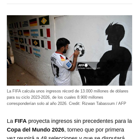
en
en
en
en
en
Twitter
Facebook
LinkedIn
Telegram
WhatsApp
(Se
(Se
(Se
(Se
(Se
abre
abre
abre
abre
abre
en
en
en
en
en
una
una
una
una
una
ventana
ventana
ventana
ventana
ventana
nueva)
nueva)
nueva)
nueva)
nueva)
La FIFA calcula unos ingresos récord de 13.000 millones de dólares
para su ciclo 2023-2026, de los cuales 8.900 millones
corresponderían solo al año 2026.
Credit:
Rizwan Tabassum / AFP
La
FIFA
proyecta ingresos sin precedentes para la
Copa del Mundo 2026
, torneo que por primera
vez reunirá a 48 selecciones y que se disputará