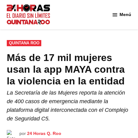
Saltar
al
Menú
Diario 24
contenido
Horas
Quintana
Roo
PUBLICADO
QUINTANA ROO
EN
Más de 17 mil mujeres
usan la app MAYA contra
la violencia en la entidad
La Secretaría de las Mujeres reporta la atención
de 400 casos de emergencia mediante la
plataforma digital interconectada con el Complejo
de Seguridad C5.
por
24 Horas Q. Roo