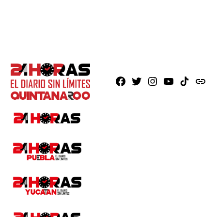
Facebook
X
Instagram
Youtube
TikTok
issuu