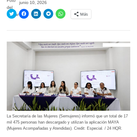
junio 10, 2026
Haz
Haz
Haz
Haz
Haz
Más
clic
clic
clic
clic
clic
para
para
para
para
para
compartir
compartir
compartir
compartir
compartir
en
en
en
en
en
Twitter
Facebook
LinkedIn
Telegram
WhatsApp
(Se
(Se
(Se
(Se
(Se
abre
abre
abre
abre
abre
en
en
en
en
en
una
una
una
una
una
ventana
ventana
ventana
ventana
ventana
nueva)
nueva)
nueva)
nueva)
nueva)
La Secretaría de las Mujeres (Semujeres) informó que un total de 17
mil 475 personas han descargado y utilizan la aplicación MAYA
(Mujeres Acompañadas y Atendidas).
Credit:
Especial. / 24 HQR.