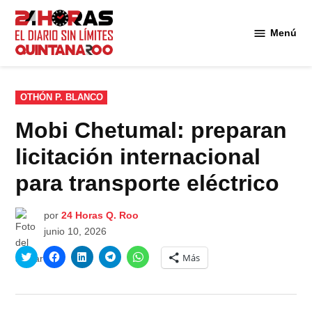
Saltar
al
Menú
Diario 24
contenido
Horas
Quintana
Roo
PUBLICADO
OTHÓN P. BLANCO
EN
Mobi Chetumal: preparan
licitación internacional
para transporte eléctrico
por
24 Horas Q. Roo
junio 10, 2026
Haz
Haz
Haz
Haz
Haz
Más
clic
clic
clic
clic
clic
para
para
para
para
para
compartir
compartir
compartir
compartir
compartir
en
en
en
en
en
Twitter
Facebook
LinkedIn
Telegram
WhatsApp
(Se
(Se
(Se
(Se
(Se