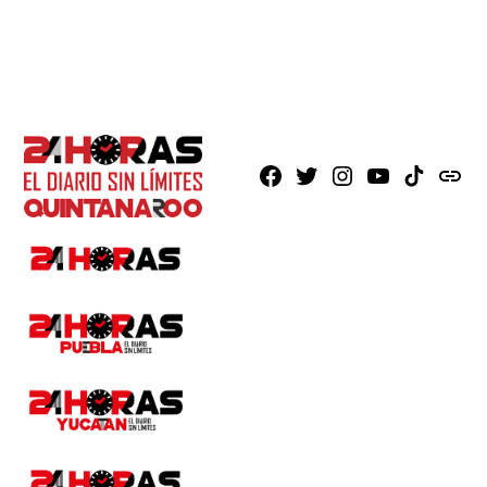
Facebook
X
Instagram
Youtube
TikTok
issuu