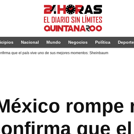
cipios
Nacional
Mundo
Negocios
Política
Deport
confirma que el país vive uno de sus mejores momentos: Sheinbaum
México rompe 
confirma que el