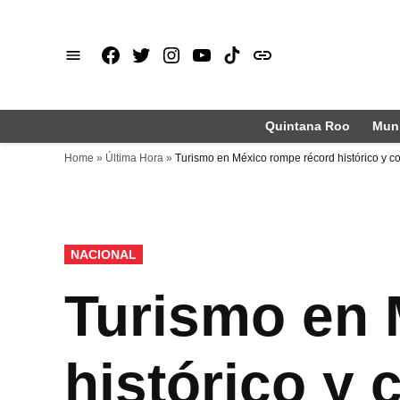
Saltar
al
Facebook
X
Instagram
Youtube
TikTok
issuu
contenido
Quintana Roo
Muni
Home
»
Última Hora
»
Turismo en México rompe récord histórico y 
PUBLICADO
NACIONAL
EN
Turismo en 
histórico y 