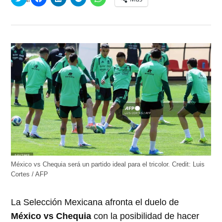
clic
clic
clic
clic
clic
para
para
para
para
para
compartir
compartir
compartir
compartir
compartir
en
en
en
en
en
Twitter
Facebook
LinkedIn
Telegram
WhatsApp
(Se
(Se
(Se
(Se
(Se
abre
abre
abre
abre
abre
en
en
en
en
en
una
una
una
una
una
ventana
ventana
ventana
ventana
ventana
nueva)
nueva)
nueva)
nueva)
nueva)
México vs Chequia será un partido ideal para el tricolor.
Credit:
Luis
Cortes / AFP
La Selección Mexicana afronta el duelo de
México vs Chequia
con la posibilidad de hacer