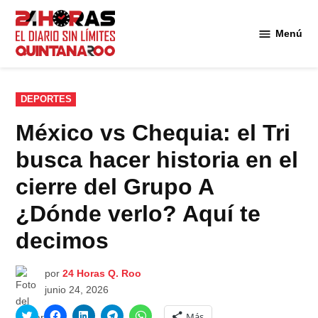
Saltar
al
Menú
Diario 24
contenido
Horas
Quintana
Roo
PUBLICADO
DEPORTES
EN
México vs Chequia: el Tri
busca hacer historia en el
cierre del Grupo A
¿Dónde verlo? Aquí te
decimos
por
24 Horas Q. Roo
junio 24, 2026
Haz
Haz
Haz
Haz
Haz
Más