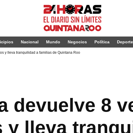
cipios
Nacional
Mundo
Negocios
Política
Deport
 y lleva tranquilidad a familias de Quintana Roo
 devuelve 8 v
y lleva tranqu