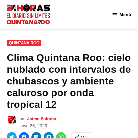
Saltar
al
Menú
Diario 24
contenido
Horas
Quintana
Roo
PUBLICADO
QUINTANA ROO
EN
Clima Quintana Roo: cielo
nublado con intervalos de
chubascos y ambiente
caluroso por onda
tropical 12
por
Jaime Palomo
junio 26, 2026
Haz
Haz
Haz
Haz
Haz
Más