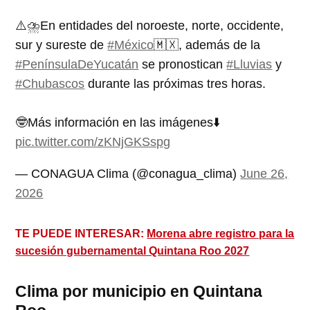
⚠️⛈️En entidades del noroeste, norte, occidente,
sur y sureste de
#México
🇲🇽, además de la
#PenínsulaDeYucatán
se pronostican
#Lluvias
y
#Chubascos
durante las próximas tres horas.
🤓Más información en las imágenes⬇️
pic.twitter.com/zKNjGKSspg
— CONAGUA Clima (@conagua_clima)
June 26,
2026
TE PUEDE INTERESAR:
Morena abre registro para la
sucesión gubernamental Quintana Roo 2027
Clima por municipio en Quintana