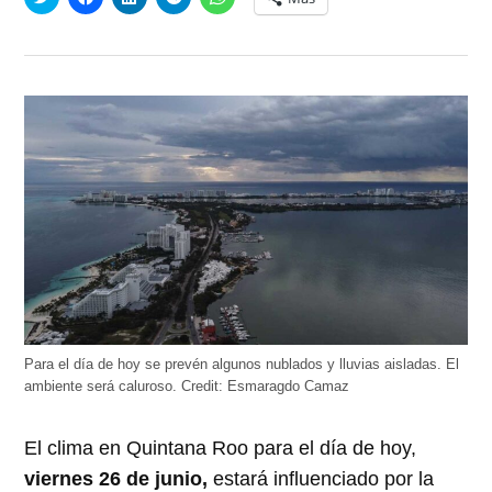
clic
clic
clic
clic
clic
para
para
para
para
para
compartir
compartir
compartir
compartir
compartir
en
en
en
en
en
Twitter
Facebook
LinkedIn
Telegram
WhatsApp
(Se
(Se
(Se
(Se
(Se
abre
abre
abre
abre
abre
en
en
en
en
en
una
una
una
una
una
ventana
ventana
ventana
ventana
ventana
nueva)
nueva)
nueva)
nueva)
nueva)
Para el día de hoy se prevén algunos nublados y lluvias aisladas. El
ambiente será caluroso.
Credit:
Esmaragdo Camaz
El clima en Quintana Roo para el día de hoy,
viernes 26 de junio,
estará influenciado por la