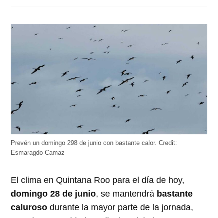
en
en
en
en
en
Twitter
Facebook
LinkedIn
Telegram
WhatsApp
(Se
(Se
(Se
(Se
(Se
abre
abre
abre
abre
abre
en
en
en
en
en
una
una
una
una
una
ventana
ventana
ventana
ventana
ventana
nueva)
nueva)
nueva)
nueva)
nueva)
Prevén un domingo 298 de junio con bastante calor.
Credit:
Esmaragdo Camaz
El clima en Quintana Roo para el día de hoy,
domingo 28 de junio
, se mantendrá
bastante
caluroso
durante la mayor parte de la jornada,