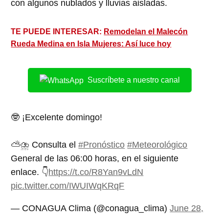
con algunos nublados y lluvias aisladas.
TE PUEDE INTERESAR:
Remodelan el Malecón
Rueda Medina en Isla Mujeres: Así luce hoy
Suscríbete a nuestro canal
🤓 ¡Excelente domingo!
⛅️⛈️ Consulta el
#Pronóstico
#Meteorológico
General de las 06:00 horas, en el siguiente
enlace. 👇
https://t.co/R8Yan9vLdN
pic.twitter.com/IWUIWqKRqF
— CONAGUA Clima (@conagua_clima)
June 28,