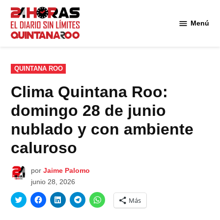
Saltar
al
Menú
Diario 24
contenido
Horas
Quintana
Roo
PUBLICADO
QUINTANA ROO
EN
Clima Quintana Roo:
domingo 28 de junio
nublado y con ambiente
caluroso
por
Jaime Palomo
junio 28, 2026
Haz
Haz
Haz
Haz
Haz
Más
clic
clic
clic
clic
clic
para
para
para
para
para
compartir
compartir
compartir
compartir
compartir