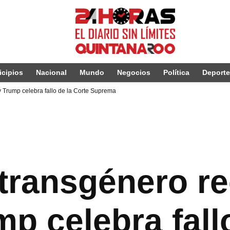
cipios
Nacional
Mundo
Negocios
Política
Deport
y Trump celebra fallo de la Corte Suprema
 transgénero r
p celebra fall