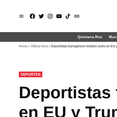
Saltar
al
Facebook
X
Instagram
Youtube
TikTok
issuu
contenido
Quintana Roo
Muni
Home
»
Última Hora
»
Deportistas transgénero reciben revés en EU 
PUBLICADO
DEPORTES
EN
Deportistas
en EU y Trum