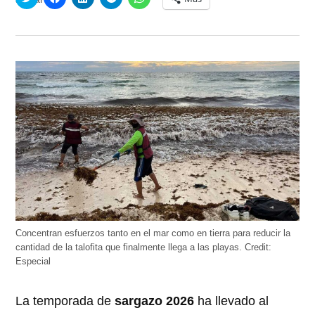
clic
clic
clic
clic
clic
para
para
para
para
para
compartir
compartir
compartir
compartir
compartir
en
en
en
en
en
Twitter
Facebook
LinkedIn
Telegram
WhatsApp
(Se
(Se
(Se
(Se
(Se
abre
abre
abre
abre
abre
en
en
en
en
en
una
una
una
una
una
ventana
ventana
ventana
ventana
ventana
nueva)
nueva)
nueva)
nueva)
nueva)
Concentran esfuerzos tanto en el mar como en tierra para reducir la
cantidad de la talofita que finalmente llega a las playas.
Credit:
Especial
La temporada de
sargazo 2026
ha llevado al