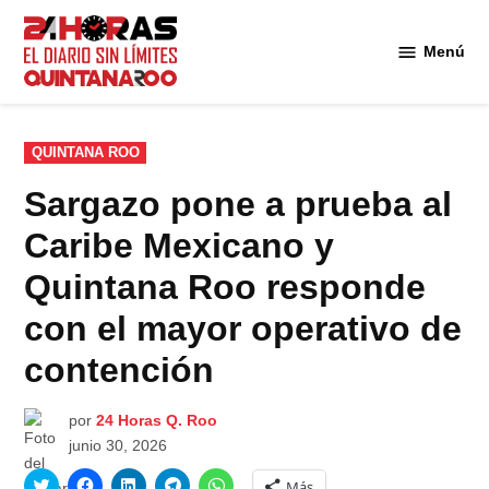
Saltar
al
Menú
Diario 24
contenido
Horas
Quintana
Roo
PUBLICADO
QUINTANA ROO
EN
Sargazo pone a prueba al
Caribe Mexicano y
Quintana Roo responde
con el mayor operativo de
contención
por
24 Horas Q. Roo
junio 30, 2026
Haz
Haz
Haz
Haz
Haz
Más