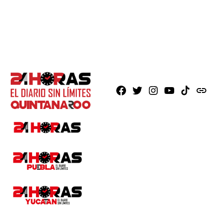
Facebook
X
Instagram
Youtube
TikTok
issuu