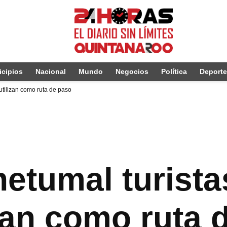
cipios
Nacional
Mundo
Negocios
Política
Deport
utilizan como ruta de paso
etumal turistas
izan como ruta 