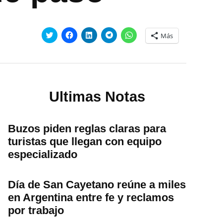
Haz
Haz
Haz
Haz
Haz
Más
clic
clic
clic
clic
clic
para
para
para
para
para
compartir
compartir
compartir
compartir
compartir
en
en
en
en
en
Twitter
Facebook
LinkedIn
Telegram
WhatsApp
(Se
(Se
(Se
(Se
(Se
abre
abre
abre
abre
abre
en
en
en
en
en
una
una
una
una
una
Ultimas Notas
ventana
ventana
ventana
ventana
ventana
nueva)
nueva)
nueva)
nueva)
nueva)
Buzos piden reglas claras para
turistas que llegan con equipo
especializado
Día de San Cayetano reúne a miles
en Argentina entre fe y reclamos
por trabajo