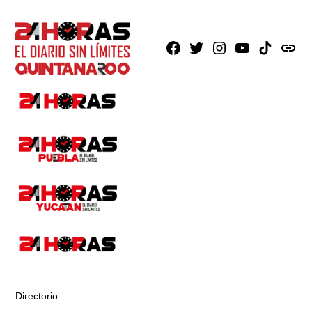
Facebook
X
Instagram
Youtube
TikTok
issuu
Directorio