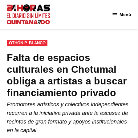
Saltar
al
Menú
Diario 24
contenido
Horas
Quintana
Roo
PUBLICADO
OTHÓN P. BLANCO
EN
Falta de espacios
culturales en Chetumal
obliga a artistas a buscar
financiamiento privado
Promotores artísticos y colectivos independientes
recurren a la iniciativa privada ante la escasez de
recintos de gran formato y apoyos institucionales
en la capital.