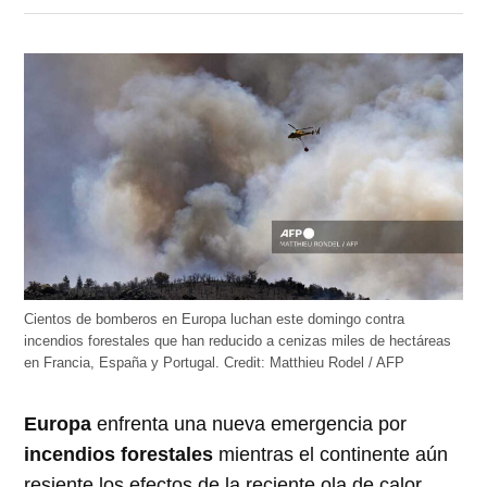
en
en
en
en
en
Twitter
Facebook
LinkedIn
Telegram
WhatsApp
(Se
(Se
(Se
(Se
(Se
abre
abre
abre
abre
abre
en
en
en
en
en
una
una
una
una
una
ventana
ventana
ventana
ventana
ventana
nueva)
nueva)
nueva)
nueva)
nueva)
Cientos de bomberos en Europa luchan este domingo contra
incendios forestales que han reducido a cenizas miles de hectáreas
en Francia, España y Portugal.
Credit:
Matthieu Rodel / AFP
Europa
enfrenta una nueva emergencia por
incendios forestales
mientras el continente aún
resiente los efectos de la reciente ola de calor.