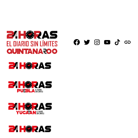
Facebook
X
Instagram
Youtube
TikTok
issuu