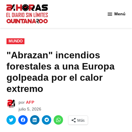
Saltar
al
Menú
Diario 24
contenido
Horas
Quintana
Roo
PUBLICADO
MUNDO
EN
"Abrazan" incendios
forestales a una Europa
golpeada por el calor
extremo
por
AFP
julio 5, 2026
Haz
Haz
Haz
Haz
Haz
Más
clic
clic
clic
clic
clic
para
para
para
para
para
compartir
compartir
compartir
compartir
compartir