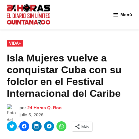
Saltar
al
Menú
Diario 24
contenido
Horas
Quintana
Roo
PUBLICADO
VIDA+
EN
Isla Mujeres vuelve a
conquistar Cuba con su
folclor en el Festival
Internacional del Caribe
por
24 Horas Q. Roo
julio 5, 2026
Haz
Haz
Haz
Haz
Haz
Más
clic
clic
clic
clic
clic
para
para
para
para
para
compartir
compartir
compartir
compartir
compartir