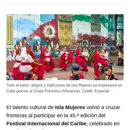
en
en
en
en
en
Twitter
Facebook
LinkedIn
Telegram
WhatsApp
(Se
(Se
(Se
(Se
(Se
abre
abre
abre
abre
abre
en
en
en
en
en
una
una
una
una
una
ventana
ventana
ventana
ventana
ventana
nueva)
nueva)
nueva)
nueva)
nueva)
Todo el sabor, alegría y tradiciones de Isla Mujeres se expresaron en
Cuba gracias al Grupo Folclórico Añoranzas.
Credit:
Especial
El talento cultural de
Isla Mujeres
volvió a cruzar
fronteras al participar en la 45.ª edición del
Festival Internacional del Caribe
, celebrado en