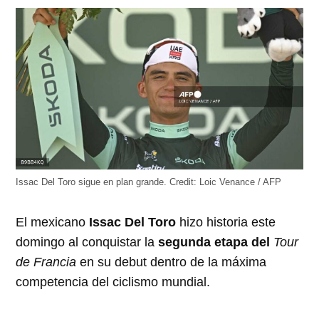
abre
abre
abre
abre
abre
en
en
en
en
en
una
una
una
una
una
ventana
ventana
ventana
ventana
ventana
nueva)
nueva)
nueva)
nueva)
nueva)
Issac Del Toro sigue en plan grande.
Credit:
Loic Venance / AFP
El mexicano
Issac Del Toro
hizo historia este
domingo al conquistar la
segunda etapa del
Tour
de Francia
en su debut dentro de la máxima
competencia del ciclismo mundial.