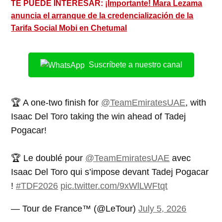
TE PUEDE INTERESAR:
¡Importante! Mara Lezama
anuncia el arranque de la credencialización de la
Tarifa Social Mobi en Chetumal
Suscríbete a nuestro canal
🏆 A one-two finish for
@TeamEmiratesUAE
, with
Isaac Del Toro taking the win ahead of Tadej
Pogacar!
🏆 Le doublé pour
@TeamEmiratesUAE
avec
Isaac Del Toro qui s’impose devant Tadej Pogacar
!
#TDF2026
pic.twitter.com/9xWlLWFtqt
— Tour de France™ (@LeTour)
July 5, 2026