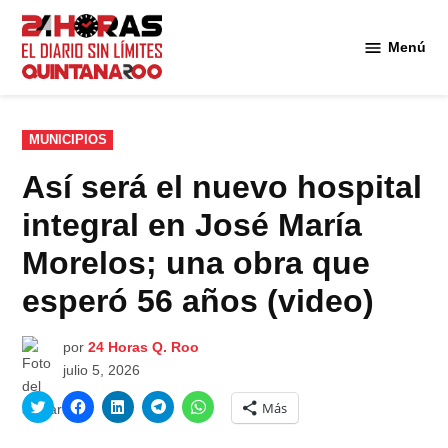
Saltar
al
Menú
Diario 24
contenido
Horas
Quintana
Roo
PUBLICADO
MUNICIPIOS
EN
Así será el nuevo hospital
integral en José María
Morelos; una obra que
esperó 56 años (video)
por
24 Horas Q. Roo
julio 5, 2026
Haz
Haz
Haz
Haz
Haz
Más
clic
clic
clic
clic
clic
para
para
para
para
para
compartir
compartir
compartir
compartir
compartir