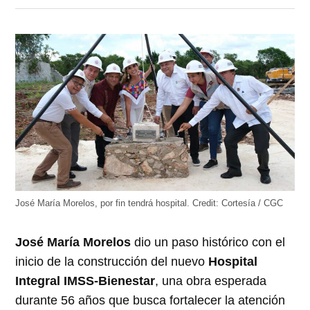
en
en
en
en
en
Twitter
Facebook
LinkedIn
Telegram
WhatsApp
(Se
(Se
(Se
(Se
(Se
abre
abre
abre
abre
abre
en
en
en
en
en
una
una
una
una
una
ventana
ventana
ventana
ventana
ventana
nueva)
nueva)
nueva)
nueva)
nueva)
José María Morelos, por fin tendrá hospital.
Credit:
Cortesía / CGC
José María Morelos
dio un paso histórico con el
inicio de la construcción del nuevo
Hospital
Integral IMSS-Bienestar
, una obra esperada
durante 56 años que busca fortalecer la atención