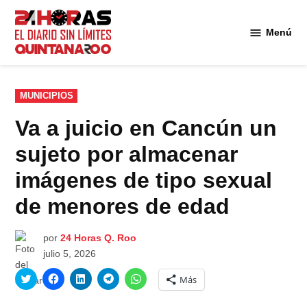
Saltar
al
Menú
Diario 24
contenido
Horas
Quintana
Roo
PUBLICADO
MUNICIPIOS
EN
Va a juicio en Cancún un
sujeto por almacenar
imágenes de tipo sexual
de menores de edad
por
24 Horas Q. Roo
julio 5, 2026
Haz
Haz
Haz
Haz
Haz
Más
clic
clic
clic
clic
clic
para
para
para
para
para
compartir
compartir
compartir
compartir
compartir