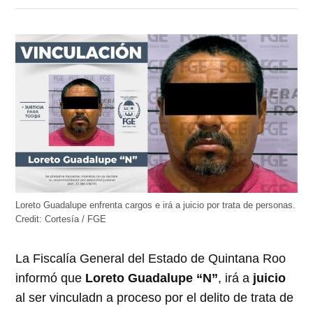
en
en
en
en
en
Twitter
Facebook
LinkedIn
Telegram
WhatsApp
(Se
(Se
(Se
(Se
(Se
abre
abre
abre
abre
abre
en
en
en
en
en
una
una
una
una
una
ventana
ventana
ventana
ventana
ventana
nueva)
nueva)
nueva)
nueva)
nueva)
Loreto Guadalupe enfrenta cargos e irá a juicio por trata de personas.
Credit:
Cortesía / FGE
La Fiscalía General del Estado de Quintana Roo
informó que
Loreto Guadalupe “N”
, irá a
juicio
al ser vinculadn a proceso por el delito de trata de