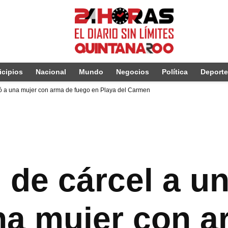
cipios
Nacional
Mundo
Negocios
Política
Deport
nó a una mujer con arma de fuego en Playa del Carmen
 de cárcel a un
na mujer con a