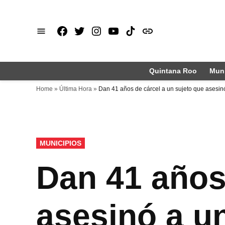
Saltar
al
Facebook
X
Instagram
Youtube
TikTok
issuu
contenido
Quintana Roo
Muni
Home
»
Última Hora
»
Dan 41 años de cárcel a un sujeto que asesi
PUBLICADO
MUNICIPIOS
EN
Dan 41 años
asesinó a u