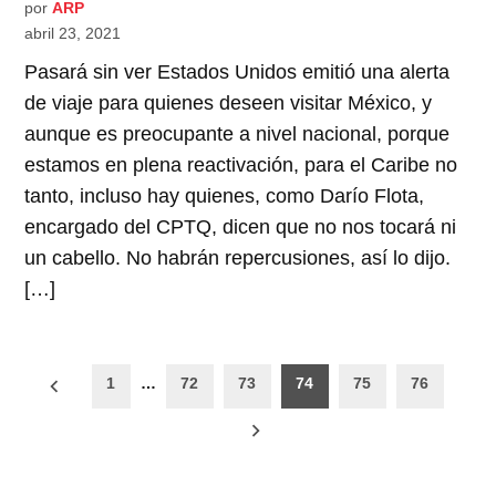
por
ARP
abril 23, 2021
Pasará sin ver Estados Unidos emitió una alerta
de viaje para quienes deseen visitar México, y
aunque es preocupante a nivel nacional, porque
estamos en plena reactivación, para el Caribe no
tanto, incluso hay quienes, como Darío Flota,
encargado del CPTQ, dicen que no nos tocará ni
un cabello. No habrán repercusiones, así lo dijo.
[…]
Paginación
1
…
72
73
74
75
76
de
entradas