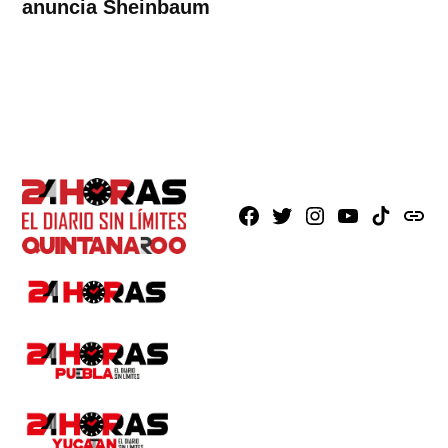
anuncia Sheinbaum
Facebook
X
Instagram
Youtube
TikTok
issuu