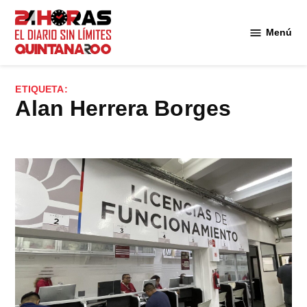
Saltar
al
Menú
Diario 24
contenido
Horas
Quintana
ETIQUETA:
Roo
Alan Herrera Borges